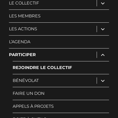
ouvrir
LE COLLECTIF
le
sous-
menu
LES MEMBRES
ouvrir
LES ACTIONS
le
sous-
menu
L’AGENDA
ouvrir
PARTICIPER
le
sous-
menu
REJOINDRE LE COLLECTIF
ouvrir
BÉNÉVOLAT
le
sous-
menu
FAIRE UN DON
APPELS À PROJETS