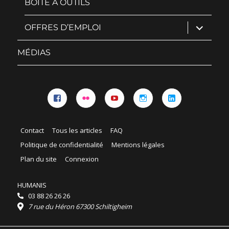
BOITE À OUTILS
ouvrir
OFFRES D’EMPLOI
le
sous-
menu
MÉDIAS
Facebook
Flickr
YouTube
Instagram
Linkedin
Contact
Tous les articles
FAQ
Politique de confidentialité
Mentions légales
Plan du site
Connexion
HUMANIS
03 88 26 26 26
7 rue du Héron 67300 Schiltigheim
Horaires :