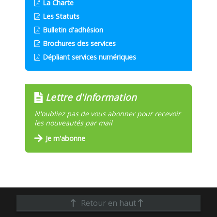
La Charte
Les Statuts
Bulletin d'adhésion
Brochures des services
Dépliant services numériques
Lettre d'information
N'oubliez pas de vous abonner pour recevoir
les nouveautés par mail
Je m'abonne
Retour en haut