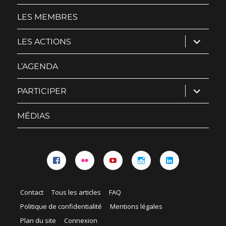
LES MEMBRES
ouvrir
LES ACTIONS
le
sous-
menu
L’AGENDA
ouvrir
PARTICIPER
le
sous-
menu
MÉDIAS
Facebook
Flickr
YouTube
Instagram
Linkedin
Contact
Tous les articles
FAQ
Politique de confidentialité
Mentions légales
Plan du site
Connexion