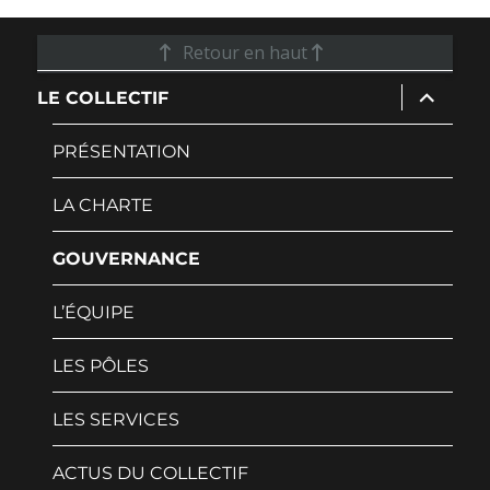
Retour en haut
ouvrir
LE COLLECTIF
le
sous-
menu
PRÉSENTATION
LA CHARTE
GOUVERNANCE
L’ÉQUIPE
LES PÔLES
LES SERVICES
ACTUS DU COLLECTIF