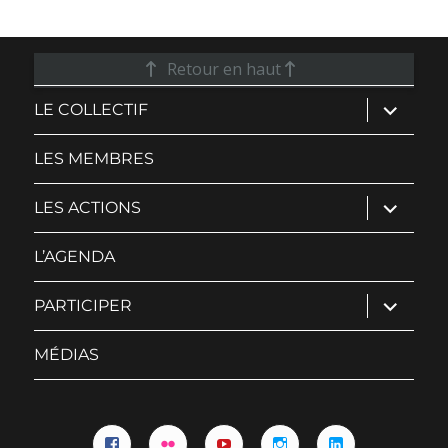
Retour en haut
ouvrir
LE COLLECTIF
le
sous-
menu
LES MEMBRES
ouvrir
LES ACTIONS
le
sous-
menu
L’AGENDA
ouvrir
PARTICIPER
le
sous-
menu
MÉDIAS