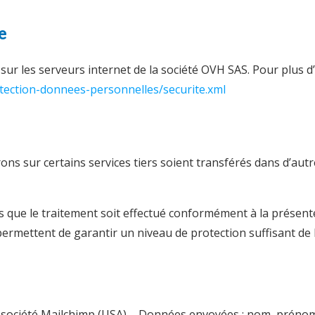
e
r les serveurs internet de la société OVH SAS. Pour plus d’i
tection-donnees-personnelles/securite.xml
ons sur certains services tiers soient transférés dans d’autr
 que le traitement soit effectué conformément à la présente p
rmettent de garantir un niveau de protection suffisant de l
a société Mailchimp (USA) – Données envoyées : nom, prénom, 