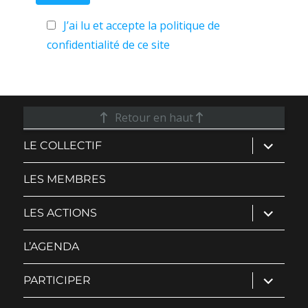
J’ai lu et accepte la politique de
confidentialité de ce site
Retour en haut
ouvrir
LE COLLECTIF
le
sous-
menu
LES MEMBRES
ouvrir
LES ACTIONS
le
sous-
menu
L’AGENDA
ouvrir
PARTICIPER
le
sous-
menu