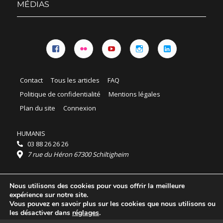
MÉDIAS
Facebook
Flickr
YouTube
Instagram
Linkedin
Contact
Tous les articles
FAQ
Politique de confidentialité
Mentions légales
Plan du site
Connexion
HUMANIS
03 88 26 26 26
7 rue du Héron 67300 Schiltigheim
Horaires :
Nous utilisons des cookies pour vous offrir la meilleure
HUMANIS : du lundi au vendredi 9h - 18h
expérience sur notre site.
Ordidocaz : du lundi au vendredi 8h - 19h
Vous pouvez en savoir plus sur les cookies que nous utilisons ou
© 2025 HUMANIS, tous droits réservés.
les désactiver dans
réglages
.
Licence Creative Commons Attribution 4.0