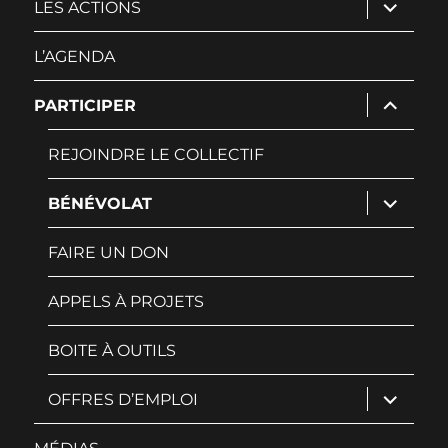
ouvrir
LES ACTIONS
le
sous-
menu
L’AGENDA
ouvrir
PARTICIPER
le
sous-
menu
REJOINDRE LE COLLECTIF
ouvrir
BÉNÉVOLAT
le
sous-
menu
FAIRE UN DON
APPELS À PROJETS
BOITE À OUTILS
ouvrir
OFFRES D’EMPLOI
le
sous-
menu