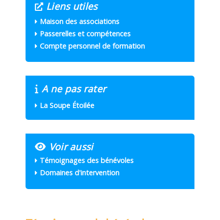
Liens utiles
Maison des associations
Passerelles et compétences
Compte personnel de formation
A ne pas rater
La Soupe Étoilée
Voir aussi
Témoignages des bénévoles
Domaines d'intervention