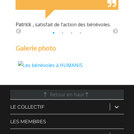
Patrick
,
satisfait de l’action des bénévoles.
Anne
,
Galerie photo
Retour en haut
ouvrir
LE COLLECTIF
le
sous-
menu
LES MEMBRES