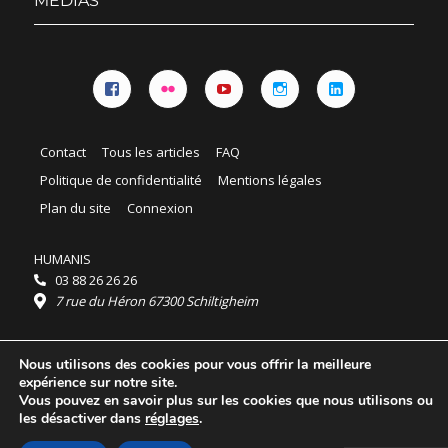
MÉDIAS
Facebook
Flickr
YouTube
Instagram
Linkedin
Contact
Tous les articles
FAQ
Politique de confidentialité
Mentions légales
Plan du site
Connexion
HUMANIS
03 88 26 26 26
7 rue du Héron 67300 Schiltigheim
Horaires :
Nous utilisons des cookies pour vous offrir la meilleure
HUMANIS : du lundi au vendredi 9h - 18h
expérience sur notre site.
Ordidocaz : du lundi au vendredi 8h - 19h
Vous pouvez en savoir plus sur les cookies que nous utilisons ou
© 2025 HUMANIS, tous droits réservés.
les désactiver dans
réglages
.
Licence Creative Commons Attribution 4.0