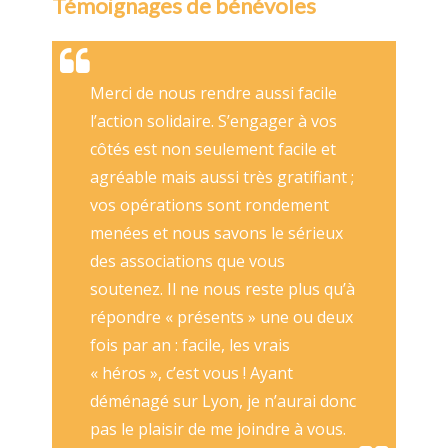
Témoignages de bénévoles
Merci de nous rendre aussi facile
J
l’action solidaire. S’engager à vos
é
n
côtés est non seulement facile et
P
agréable mais aussi très gratifiant ;
j
vos opérations sont rondement
a
menées et nous savons le sérieux
c
t
des associations que vous
p
soutenez. Il ne nous reste plus qu’à
o
répondre « présents » une ou deux
a
fois par an : facile, les vrais
f
« héros », c’est vous ! Ayant
c
déménagé sur Lyon, je n’aurai donc
r
pas le plaisir de me joindre à vous.
r