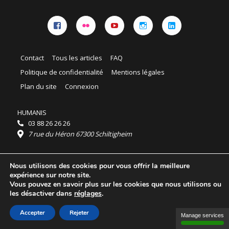
Facebook
Flickr
YouTube
Instagram
Linkedin
Contact
Tous les articles
FAQ
Politique de confidentialité
Mentions légales
Plan du site
Connexion
HUMANIS
03 88 26 26 26
7 rue du Héron 67300 Schiltigheim
Horaires :
Nous utilisons des cookies pour vous offrir la meilleure
HUMANIS : du lundi au vendredi 9h - 18h
expérience sur notre site.
Ordidocaz : du lundi au vendredi 8h - 19h
Vous pouvez en savoir plus sur les cookies que nous utilisons ou
© 2025 HUMANIS, tous droits réservés.
les désactiver dans
réglages
.
Licence Creative Commons Attribution 4.0
International
Accepter
Rejeter
Manage services