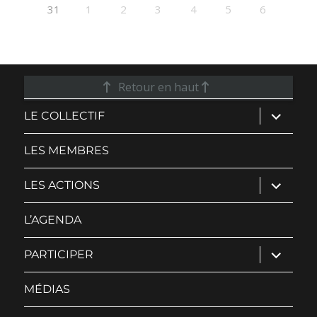
31
1
2
3
4
5
6
Retour en haut
ouvrir
LE COLLECTIF
le
sous-
menu
LES MEMBRES
ouvrir
LES ACTIONS
le
sous-
menu
L’AGENDA
ouvrir
PARTICIPER
le
sous-
menu
MÉDIAS