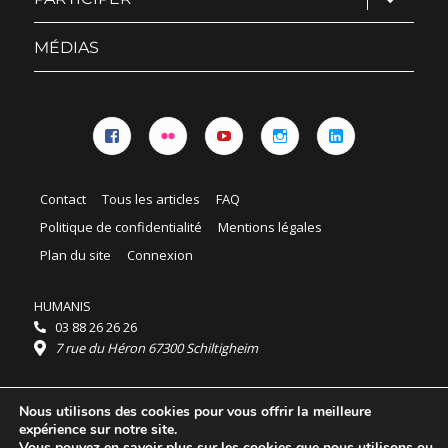
le
sous-
menu
MÉDIAS
Facebook
Flickr
YouTube
Instagram
Linkedin
Contact
Tous les articles
FAQ
Politique de confidentialité
Mentions légales
Plan du site
Connexion
HUMANIS
03 88 26 26 26
7 rue du Héron 67300 Schiltigheim
Horaires :
Nous utilisons des cookies pour vous offrir la meilleure
HUMANIS : du lundi au vendredi 9h - 18h
expérience sur notre site.
Ordidocaz : du lundi au vendredi 8h - 19h
Vous pouvez en savoir plus sur les cookies que nous utilisons ou