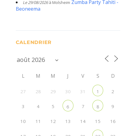
Zumba Party Tahiti -
Le 29/08/2026
à Molsheim
Beoneema
CALENDRIER
L
M
M
J
V
S
D
27
28
29
30
31
2
1
3
4
5
7
9
6
8
10
11
12
13
14
15
16