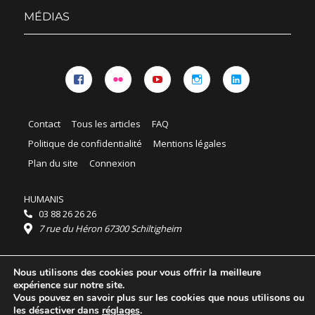
menu
MÉDIAS
Facebook
Flickr
YouTube
Instagram
Linkedin
Contact
Tous les articles
FAQ
Politique de confidentialité
Mentions légales
Plan du site
Connexion
HUMANIS
03 88 26 26 26
7 rue du Héron 67300 Schiltigheim
Horaires :
Nous utilisons des cookies pour vous offrir la meilleure
HUMANIS : du lundi au vendredi 9h - 18h
expérience sur notre site.
Ordidocaz : du lundi au vendredi 8h - 19h
Vous pouvez en savoir plus sur les cookies que nous utilisons ou
© 2025 HUMANIS, tous droits réservés.
les désactiver dans
réglages
.