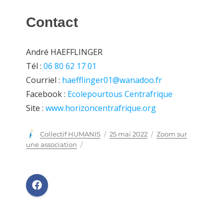
Contact
André HAEFFLINGER
Tél :
06 80 62 17 01
Courriel :
haefflinger01@wanadoo.fr
Facebook :
Ecolepourtous Centrafrique
Site :
www.horizoncentrafrique.org
Auteur
Collectif HUMANIS
Publié
25 mai 2022
Catégories
Zoom sur
le
une association