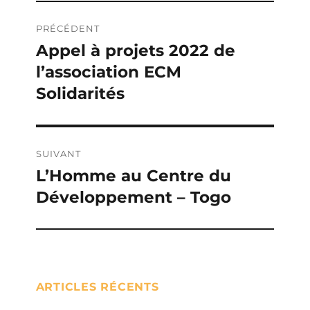
Navigation
PRÉCÉDENT
de
Appel à projets 2022 de
Publication
l’association ECM
précédente :
l’article
Solidarités
SUIVANT
L’Homme au Centre du
Publication
Développement – Togo
suivante :
ARTICLES RÉCENTS