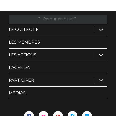
Retour en haut
ouvrir
LE COLLECTIF
le
sous-
menu
LES MEMBRES
ouvrir
LES ACTIONS
le
sous-
menu
L’AGENDA
ouvrir
PARTICIPER
le
sous-
menu
MÉDIAS