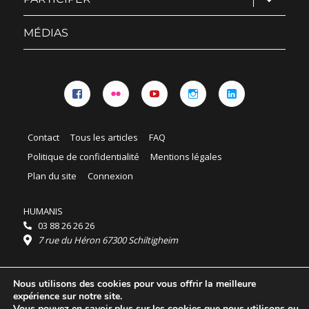
le
sous-
menu
MÉDIAS
Facebook
Flickr
YouTube
Instagram
Linkedin
Contact
Tous les articles
FAQ
Politique de confidentialité
Mentions légales
Plan du site
Connexion
HUMANIS
03 88 26 26 26
7 rue du Héron 67300 Schiltigheim
Horaires :
Nous utilisons des cookies pour vous offrir la meilleure
HUMANIS : du lundi au vendredi 9h - 18h
expérience sur notre site.
Ordidocaz : du lundi au vendredi 8h - 19h
Vous pouvez en savoir plus sur les cookies que nous utilisons ou