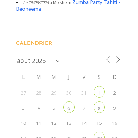
Zumba Party Tahiti -
Le 29/08/2026
à Molsheim
Beoneema
CALENDRIER
L
M
M
J
V
S
D
27
28
29
30
31
2
1
3
4
5
7
9
6
8
10
11
12
13
14
15
16