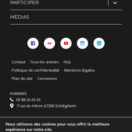
ouvrir
PARTICIPER
le
sous-
menu
MÉDIAS
Facebook
Flickr
YouTube
Instagram
Linkedin
Contact
Tous les articles
FAQ
Politique de confidentialité
Mentions légales
Plan du site
Connexion
HUMANIS
03 88 26 26 26
7 rue du Héron 67300 Schiltigheim
Horaires :
Nous utilisons des cookies pour vous offrir la meilleure
HUMANIS : du lundi au vendredi 9h - 18h
expérience sur notre site.
Ordidocaz : du lundi au vendredi 8h - 19h