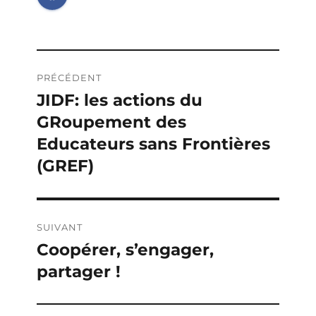
Navigation
PRÉCÉDENT
de
JIDF: les actions du
Publication
GRoupement des
précédente :
l’article
Educateurs sans Frontières
(GREF)
SUIVANT
Coopérer, s’engager,
Publication
partager !
suivante :