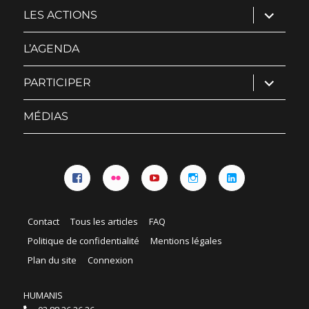
ouvrir
LES ACTIONS
le
sous-
menu
L’AGENDA
ouvrir
PARTICIPER
le
sous-
menu
MÉDIAS
Facebook
Flickr
YouTube
Instagram
Linkedin
Contact
Tous les articles
FAQ
Politique de confidentialité
Mentions légales
Plan du site
Connexion
HUMANIS