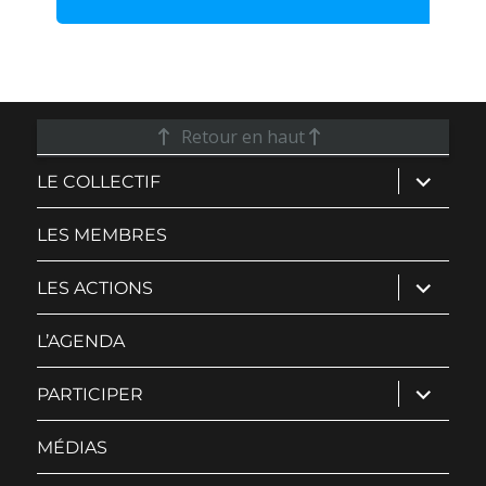
Retour en haut
ouvrir
LE COLLECTIF
le
sous-
menu
LES MEMBRES
ouvrir
LES ACTIONS
le
sous-
menu
L’AGENDA
ouvrir
PARTICIPER
le
sous-
menu
MÉDIAS