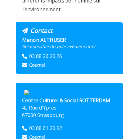
différents impacts de l’homme sur
l’environnement.
Contact
Manon ALTHUSER
Responsable du pôle événementiel
03 88 26 26 26
Courriel
Centre Culturel & Social ROTTERDAM
42 Rue d'Ypres
67000 Strasbourg
03 88 61 20 92
Courriel