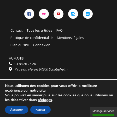
Facebook
Flickr
YouTube
Instagram
Linkedin
Contact
Tous les articles
FAQ
Politique de confidentialité
Mentions légales
Plan du site
Connexion
HUMANIS
03 88 26 26 26
7 rue du Héron 67300 Schiltigheim
Horaires :
Nous utilisons des cookies pour vous offrir la meilleure
HUMANIS : du lundi au vendredi 9h - 18h
expérience sur notre site.
Ordidocaz : du lundi au vendredi 8h - 19h
Vous pouvez en savoir plus sur les cookies que nous utilisons ou
© 2025 HUMANIS, tous droits réservés.
les désactiver dans
réglages
.
Licence Creative Commons Attribution 4.0
International
Accepter
Rejeter
Manage services