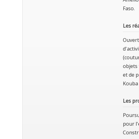
Faso.
Les ré
Ouvert
d'acti
(coutur
objets 
et de 
Kouba 
Les pr
Poursu
pour l
Constr