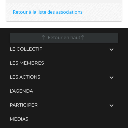
Retour à la liste des associations
Retour en haut
ouvrir
LE COLLECTIF
le
sous-
menu
LES MEMBRES
ouvrir
LES ACTIONS
le
sous-
menu
L’AGENDA
ouvrir
PARTICIPER
le
sous-
menu
MÉDIAS