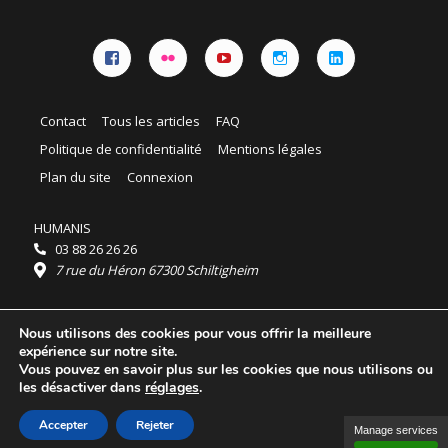
Facebook
Flickr
YouTube
Instagram
Linkedin
Contact
Tous les articles
FAQ
Politique de confidentialité
Mentions légales
Plan du site
Connexion
HUMANIS
03 88 26 26 26
7 rue du Héron 67300 Schiltigheim
Horaires :
Nous utilisons des cookies pour vous offrir la meilleure
HUMANIS : du lundi au vendredi 9h - 18h
expérience sur notre site.
Ordidocaz : du lundi au vendredi 8h - 19h
Vous pouvez en savoir plus sur les cookies que nous utilisons ou
© 2025 HUMANIS, tous droits réservés.
les désactiver dans
réglages
.
Licence Creative Commons Attribution 4.0
International
Accepter
Rejeter
Manage services