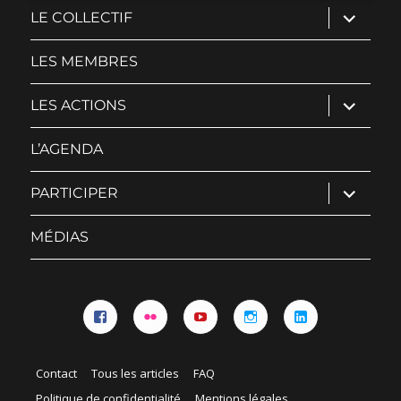
ouvrir
LE COLLECTIF
le
sous-
menu
LES MEMBRES
ouvrir
LES ACTIONS
le
sous-
menu
L’AGENDA
ouvrir
PARTICIPER
le
sous-
menu
MÉDIAS
Facebook
Flickr
YouTube
Instagram
Linkedin
Contact
Tous les articles
FAQ
Politique de confidentialité
Mentions légales