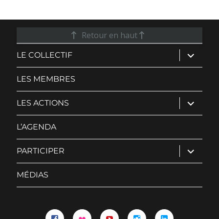
Retour en haut
ouvrir
LE COLLECTIF
le
sous-
menu
LES MEMBRES
ouvrir
LES ACTIONS
le
sous-
menu
L’AGENDA
ouvrir
PARTICIPER
le
sous-
menu
MÉDIAS