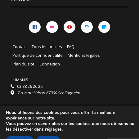
Facebook
Flickr
YouTube
Instagram
Linkedin
Contact
Tous les articles
FAQ
Politique de confidentialité
Mentions légales
Plan du site
Connexion
HUMANIS
03 88 26 26 26
7 rue du Héron 67300 Schiltigheim
Horaires :
Nous utilisons des cookies pour vous offrir la meilleure
HUMANIS : du lundi au vendredi 9h - 18h
expérience sur notre site.
Ordidocaz : du lundi au vendredi 8h - 19h
Vous pouvez en savoir plus sur les cookies que nous utilisons ou
© 2025 HUMANIS, tous droits réservés.
les désactiver dans
réglages
.
Licence Creative Commons Attribution 4.0
International