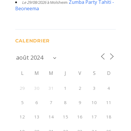
Zumba Party Tahiti -
Le 29/08/2026
à Molsheim
Beoneema
CALENDRIER
L
M
M
J
V
S
D
29
30
31
1
2
3
4
5
6
7
8
9
10
11
12
13
14
15
16
17
18