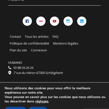
Facebook
Flickr
YouTube
Instagram
Linkedin
Contact
Tous les articles
FAQ
Politique de confidentialité
Mentions légales
Plan du site
Connexion
HUMANIS
03 88 26 26 26
7 rue du Héron 67300 Schiltigheim
Horaires :
Nous utilisons des cookies pour vous offrir la meilleure
HUMANIS : du lundi au vendredi 9h - 18h
expérience sur notre site.
Ordidocaz : du lundi au vendredi 8h - 19h
Vous pouvez en savoir plus sur les cookies que nous utilisons ou
© 2025 HUMANIS, tous droits réservés.
les désactiver dans
réglages
.
Licence Creative Commons Attribution 4.0
International