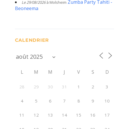
Zumba Party Tahiti -
Le 29/08/2026
à Molsheim
Beoneema
CALENDRIER
L
M
M
J
V
S
D
28
29
30
31
1
2
3
4
5
6
7
8
9
10
11
12
13
14
15
16
17