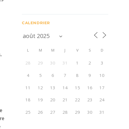
CALENDRIER
L
M
M
J
V
S
D
,
28
29
30
31
1
2
3
4
5
6
7
8
9
10
11
12
13
14
15
16
17
18
19
20
21
22
23
24
ce
25
26
27
28
29
30
31
vre
e