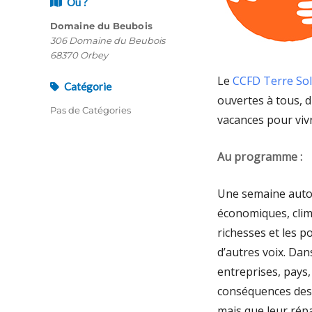
Où ?
Domaine du Beubois
306 Domaine du Beubois
68370 Orbey
Le
CCFD Terre Sol
Catégorie
ouvertes à tous, 
Pas de Catégories
vacances pour viv
Au programme :
Une semaine autou
économiques, clima
richesses et les p
d’autres voix. Dan
entreprises, pays,
conséquences des c
mais que leur répa