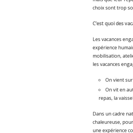
choix sont trop so
C’est quoi des va
Les vacances engag
expérience humaine
mobilisation, ateli
les vacances enga
On vient sur
On vit en au
repas, la vaisse
Dans un cadre nat
chaleureuse, pour 
une expérience col