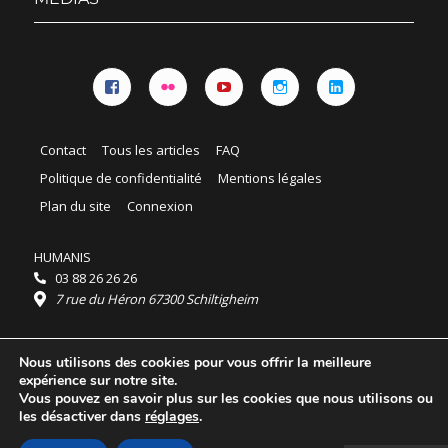
Facebook
Flickr
YouTube
Instagram
Linkedin
Contact
Tous les articles
FAQ
Politique de confidentialité
Mentions légales
Plan du site
Connexion
HUMANIS
03 88 26 26 26
7 rue du Héron 67300 Schiltigheim
Horaires :
Nous utilisons des cookies pour vous offrir la meilleure
HUMANIS : du lundi au vendredi 9h - 18h
expérience sur notre site.
Ordidocaz : du lundi au vendredi 8h - 19h
Vous pouvez en savoir plus sur les cookies que nous utilisons ou
© 2025 HUMANIS, tous droits réservés.
les désactiver dans
réglages
.
Licence Creative Commons Attribution 4.0
International