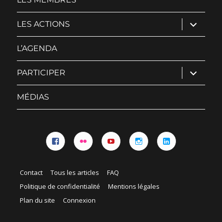
ouvrir
LES ACTIONS
le
sous-
menu
L’AGENDA
ouvrir
PARTICIPER
le
sous-
menu
MÉDIAS
Facebook
Flickr
YouTube
Instagram
Linkedin
Contact
Tous les articles
FAQ
Politique de confidentialité
Mentions légales
Plan du site
Connexion