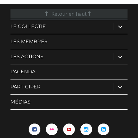
Retour en haut
ouvrir
LE COLLECTIF
le
sous-
menu
LES MEMBRES
ouvrir
LES ACTIONS
le
sous-
menu
L’AGENDA
ouvrir
PARTICIPER
le
sous-
menu
MÉDIAS