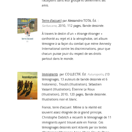
l’acceptent dans leur groupe et deviennent ses
amis.
Terre d’accueil
par
Alessandro TOTA
, Éd. :
Sarbacane
, 2010, 112 pages, Bande dessinée.
À travers le destin d’un « étrange étranger »
confronté au rejet et à la xénophobie, cet album
témoigne à sa façon du combat que mène Amnesty
International contre les discriminations, pour que
chacun puisse jouir du respect de ses droits
partout dans le monde.
Immigrants
par
COLLECTIF
, Éd:
Futuropolis
, (13
témoignages, 13 auteurs de bande dessinée et 6
historiens) , Troub’s (Illustration), Sébastien
Vassant (Illustration), Étienne Le Roux
(Illustration), 2010, 120 pages, Bande dessinée.
Illustrations noir et blanc.
France, terre d’accueil. Même si la réalité est
souvent assez éloignée de ce grand principe,
Christophe Dabitch a recueilli le témoignage de 11
immigrants ayant trouvé asile en France. Ces
témoignages dessinés sont éclairés par six textes