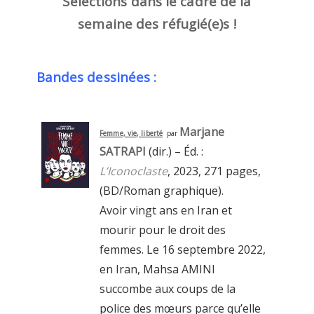
Sélections dans le cadre de la
semaine des réfugié(e)s !
Bandes dessinées :
Marjane
Femme, vie, liberté
par
SATRAPI
(dir.) – Éd. :
L’Iconoclaste
, 2023, 271 pages,
(BD/Roman graphique).
Avoir vingt ans en Iran et
mourir pour le droit des
femmes.
Le 16 septembre 2022,
en Iran, Mahsa AMINI
succombe aux coups de la
police des mœurs parce qu’elle