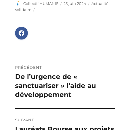
Auteur
Collectif HUMANIS
Publié
25 juin 2024
Catégories
Actualité
le
solidaire
Navigation
PRÉCÉDENT
de
De l’urgence de «
Publication
sanctuariser » l’aide au
précédente :
l’article
développement
SUIVANT
Lauréats Bourse aux projets
Publication