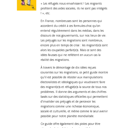
« Les réfugiés nous envahissent ! Les migrants
profitent des aides sociales, ils ne sont pas intégrés
! », etc.
En France, nombreuses sont les personnes qui
accordent du crédit à ces formules-choc qu’on
entend régulièrement dans les médias, dans les
discours de nos gouvernants, sur nos lieux de vie.
Les préjugés sur les migrations sont nombreux,
encore plus en temps de crise : les migrant(e)s sont
alors les coupables parfait(e)s. Mais ce sont des
idées fausses qui ne reflètent en aucun cas la
réalité des migrations.
À travers le démontage de dix idées reçues
courantes sur les migrations, ce petit guide montre
qu’il est possible de résister aux manipulations
électoralistes et idéologiques qui voudraient faire
des migrant(e)s et réfugié(e)s la source de tous nos
problèmes. Il donne des arguments et des chiffres
basés sur des statistiques officielles qui permettent
d’invalider ces préjugés et de percevoir les
migrations comme une richesse économique,
sociale et culturelle, et même comme le seul avenir
possible pour notre planète mondialisée.
Ce guide offre également des pistes pour être