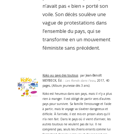
n’avait pas « bien » porté son
voile. Son décès soulève une
vague de protestations dans
l’ensemble du pays, qui se
transforme en un mouvement
féministe sans précédent.
Koko au pays des toutous
par
Jean-Benoît
MEYBECK
, Éd. :
Les Ronds dans l’eau
, 2017, 40
pages, (Album jeunesse dès 3 ans).
Koko est heureux dans son pays, mais il n’y a plus
rien à manger. Il est obligé de partir vers d’autres
pays pour survivre. Sa famille l’encourage et l’aide
à partir, mais le voyage va s’avérer dangereux et
difficile. À l’arrivée, il est mis en prison alors qu’il
n’a rien fait. Dans le pays où il vient d’arriver, les
autres toutous ne veulent pas de lui. Il ne
comprend pas, seuls les chiens errants comme lui