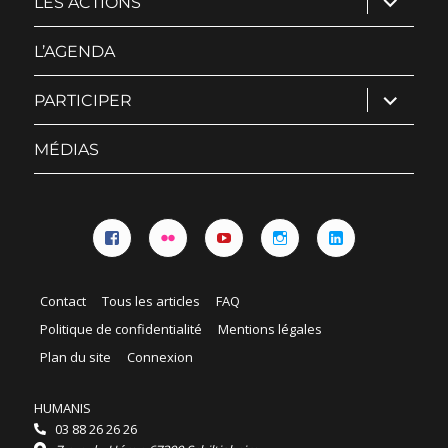
LES ACTIONS
le
sous-
menu
L’AGENDA
ouvrir
PARTICIPER
le
sous-
menu
MÉDIAS
Facebook
Flickr
YouTube
Instagram
Linkedin
Contact
Tous les articles
FAQ
Politique de confidentialité
Mentions légales
Plan du site
Connexion
HUMANIS
03 88 26 26 26