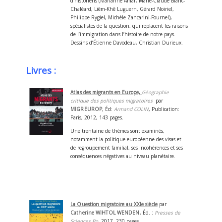
d’historiens (Marianne Amar, Marie-Claude Blanc-
Chaléard, Liêm-Khê Luguern, Gérard Noiriel,
Philippe Rygiel, Michèle Zancarini-Fournel),
spécialistes de la question, qui replacent les raisons
de l’immigration dans l’histoire de notre pays.
Dessins d’Étienne Davodeau, Christian Durieux.
Livres :
Atlas des migrants en Europe,
Géographie
critique des politiques migratoires
par
MIGREUROP
, Éd:
Armand COLIN
, Publication:
Paris, 2012, 143 pages.
Une trentaine de thèmes sont examinés,
notamment la politique européenne des visas et
de regroupement familial, ses incohérences et ses
conséquences négatives au niveau planétaire.
La Question migratoire au XXIe siècle
par
Catherine WIHTOL WENDEN
, Éd. :
Presses de
Sciences Po
, 2017, 230 pages.