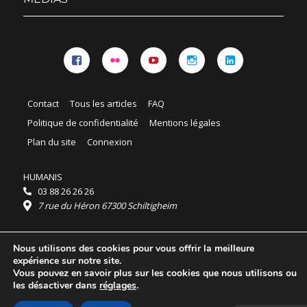
Facebook
Flickr
YouTube
Instagram
Linkedin
Contact
Tous les articles
FAQ
Politique de confidentialité
Mentions légales
Plan du site
Connexion
HUMANIS
03 88 26 26 26
7 rue du Héron 67300 Schiltigheim
Horaires :
Nous utilisons des cookies pour vous offrir la meilleure
HUMANIS : du lundi au vendredi 9h - 18h
expérience sur notre site.
Ordidocaz : du lundi au vendredi 8h - 19h
Vous pouvez en savoir plus sur les cookies que nous utilisons ou
© 2025 HUMANIS, tous droits réservés.
les désactiver dans
réglages
.
Licence Creative Commons Attribution 4.0