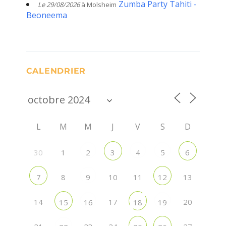
Zumba Party Tahiti -
Le 29/08/2026
à Molsheim
Beoneema
CALENDRIER
L
M
M
J
V
S
D
30
1
2
3
4
5
6
8
10
11
13
7
9
12
14
17
20
15
16
18
19