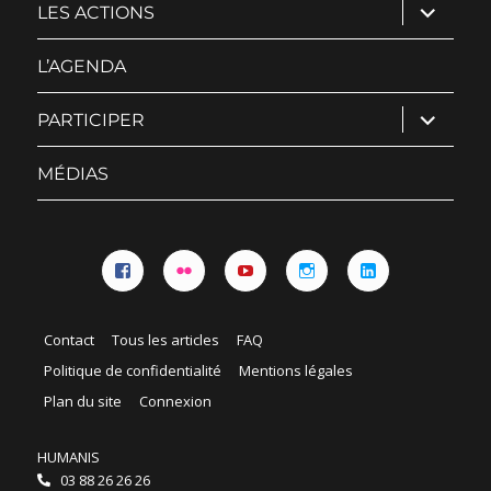
ouvrir
LES ACTIONS
le
sous-
menu
L’AGENDA
ouvrir
PARTICIPER
le
sous-
menu
MÉDIAS
Facebook
Flickr
YouTube
Instagram
Linkedin
Contact
Tous les articles
FAQ
Politique de confidentialité
Mentions légales
Plan du site
Connexion
HUMANIS
03 88 26 26 26