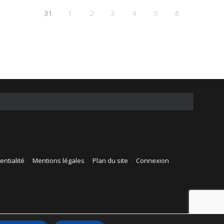
31
1
2
3
4
5
6
entialité
Mentions légales
Plan du site
Connexion