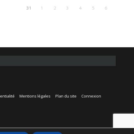
31
1
2
3
4
5
6
entialité
Mentions légales
Plan du site
Connexion