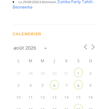
Zumba Party Tahiti -
Le 29/08/2026
à Molsheim
Beoneema
CALENDRIER
L
M
M
J
V
S
D
27
28
29
30
31
2
1
3
4
5
7
9
6
8
10
11
12
13
14
15
16