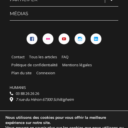
le
sous-
menu
MÉDIAS
Facebook
Flickr
YouTube
Instagram
Linkedin
Contact
Tous les articles
FAQ
Politique de confidentialité
Mentions légales
Plan du site
Connexion
HUMANIS
03 88 26 26 26
7 rue du Héron 67300 Schiltigheim
Horaires :
Nous utilisons des cookies pour vous offrir la meilleure
HUMANIS : du lundi au vendredi 9h - 18h
expérience sur notre site.
Ordidocaz : du lundi au vendredi 8h - 19h
Vous pouvez en savoir plus sur les cookies que nous utilisons ou