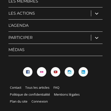
LES MEMBRES
ouvrir
LES ACTIONS
le
sous-
menu
L’AGENDA
ouvrir
PARTICIPER
le
sous-
menu
MÉDIAS
Facebook
Flickr
YouTube
Instagram
Linkedin
Contact
Tous les articles
FAQ
Politique de confidentialité
Mentions légales
Plan du site
Connexion