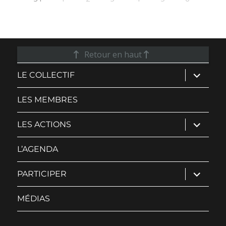
Retour en haut
ouvrir
LE COLLECTIF
le
sous-
menu
LES MEMBRES
ouvrir
LES ACTIONS
le
sous-
menu
L’AGENDA
ouvrir
PARTICIPER
le
sous-
menu
MÉDIAS