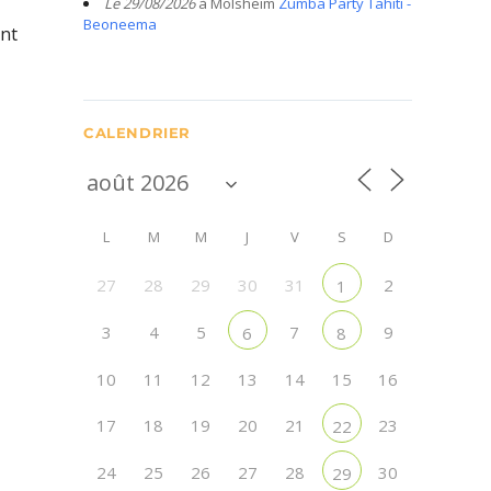
Le 29/08/2026
à Molsheim
Zumba Party Tahiti -
Beoneema
ent
CALENDRIER
L
M
M
J
V
S
D
27
28
29
30
31
2
1
3
4
5
7
9
6
8
10
11
12
13
14
15
16
17
18
19
20
21
23
22
24
25
26
27
28
30
29