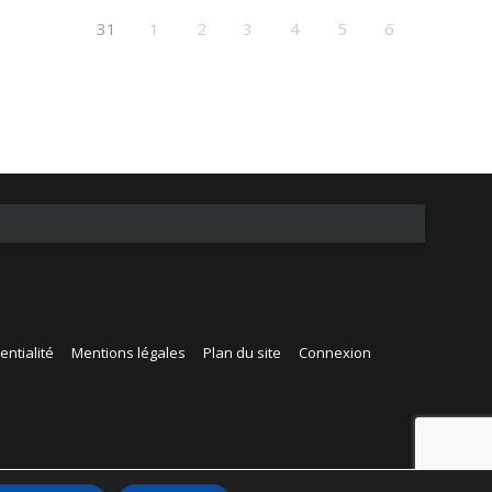
31
1
2
3
4
5
6
entialité
Mentions légales
Plan du site
Connexion