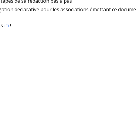
étapes de sa rédaction pas à pas
igation déclarative pour les associations émettant ce docum
ns
ici
!