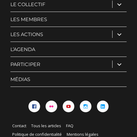
ouvrir
LE COLLECTIF
le
sous-
menu
LES MEMBRES
ouvrir
LES ACTIONS
le
sous-
menu
L’AGENDA
ouvrir
PARTICIPER
le
sous-
menu
MÉDIAS
Facebook
Flickr
YouTube
Instagram
Linkedin
Contact
Tous les articles
FAQ
Politique de confidentialité
Mentions légales