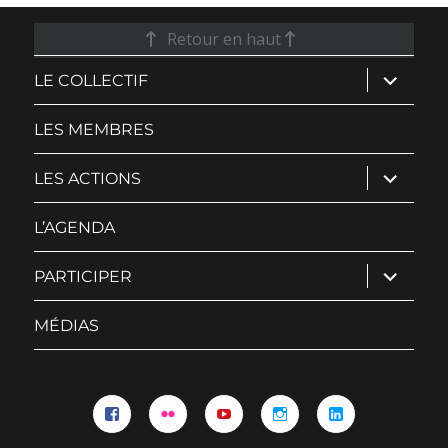
Retour en haut
ouvrir
LE COLLECTIF
le
sous-
menu
LES MEMBRES
ouvrir
LES ACTIONS
le
sous-
menu
L’AGENDA
ouvrir
PARTICIPER
le
sous-
menu
MÉDIAS