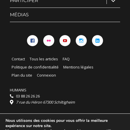
PARTICIPER
le
sous-
menu
MÉDIAS
Facebook
Flickr
YouTube
Instagram
Linkedin
Contact
Tous les articles
FAQ
Politique de confidentialité
Mentions légales
Plan du site
Connexion
HUMANIS
03 88 26 26 26
7 rue du Héron 67300 Schiltigheim
Horaires :
Nous utilisons des cookies pour vous offrir la meilleure
HUMANIS : du lundi au vendredi 9h - 18h
expérience sur notre site.
Ordidocaz : du lundi au vendredi 8h - 19h