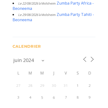
Zumba Party Africa -
Le 22/08/2026
à Molsheim
Beoneema
Zumba Party Tahiti -
Le 29/08/2026
à Molsheim
Beoneema
CALENDRIER
L
M
M
J
V
S
D
28
29
30
31
1
2
27
3
4
7
8
9
5
6