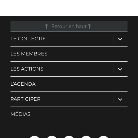
Retour en haut
ouvrir
LE COLLECTIF
le
sous-
menu
LES MEMBRES
ouvrir
LES ACTIONS
le
sous-
menu
L’AGENDA
ouvrir
PARTICIPER
le
sous-
menu
MÉDIAS