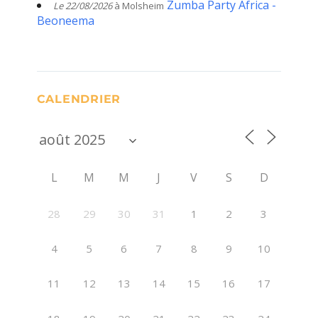
Zumba Party Africa -
Le 22/08/2026
à Molsheim
Beoneema
CALENDRIER
L
M
M
J
V
S
D
28
29
30
31
1
2
3
4
5
6
7
8
9
10
11
12
13
14
15
16
17