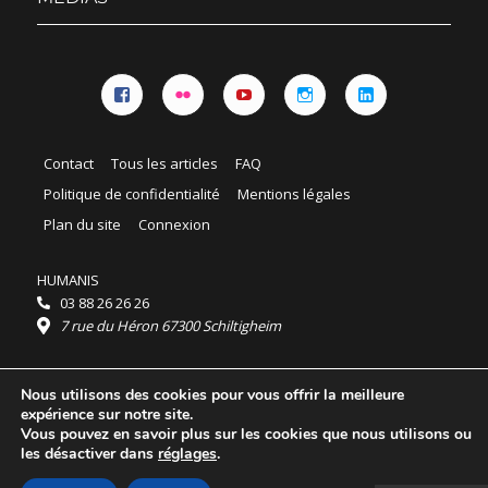
Facebook
Flickr
YouTube
Instagram
Linkedin
Contact
Tous les articles
FAQ
Politique de confidentialité
Mentions légales
Plan du site
Connexion
HUMANIS
03 88 26 26 26
7 rue du Héron 67300 Schiltigheim
Horaires :
Nous utilisons des cookies pour vous offrir la meilleure
HUMANIS : du lundi au vendredi 9h - 18h
expérience sur notre site.
Ordidocaz : du lundi au vendredi 8h - 19h
Vous pouvez en savoir plus sur les cookies que nous utilisons ou
© 2025 HUMANIS, tous droits réservés.
les désactiver dans
réglages
.
Licence Creative Commons Attribution 4.0
International