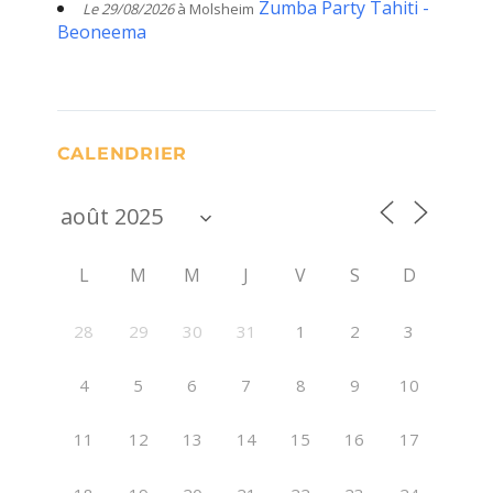
Zumba Party Tahiti -
Le 29/08/2026
à Molsheim
Beoneema
CALENDRIER
L
M
M
J
V
S
D
28
29
30
31
1
2
3
4
5
6
7
8
9
10
11
12
13
14
15
16
17