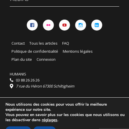
Facebook
Flickr
YouTube
Instagram
Linkedin
Contact
Tous les articles
FAQ
Politique de confidentialité
Mentions légales
Plan du site
Connexion
HUMANIS
03 88 26 26 26
7 rue du Héron 67300 Schiltigheim
Horaires :
Nous utilisons des cookies pour vous offrir la meilleure
HUMANIS : du lundi au vendredi 9h - 18h
expérience sur notre site.
Ordidocaz : du lundi au vendredi 8h - 19h
Vous pouvez en savoir plus sur les cookies que nous utilisons ou
© 2025 HUMANIS, tous droits réservés.
les désactiver dans
réglages
.
Licence Creative Commons Attribution 4.0
International