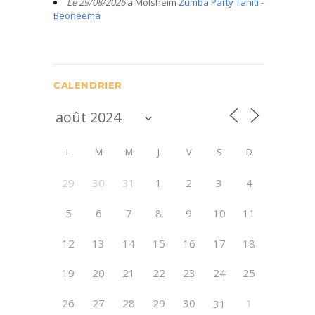
Le 29/08/2026
à Molsheim
Zumba Party Tahiti -
Beoneema
CALENDRIER
L
M
M
J
V
S
D
29
30
31
1
2
3
4
5
6
7
8
9
10
11
12
13
14
15
16
17
18
19
20
21
22
23
24
25
26
27
28
29
30
1
31