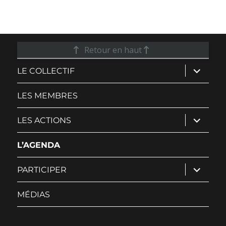
Retour en haut
ouvrir
LE COLLECTIF
le
sous-
menu
LES MEMBRES
ouvrir
LES ACTIONS
le
sous-
menu
L’AGENDA
ouvrir
PARTICIPER
le
sous-
menu
MÉDIAS