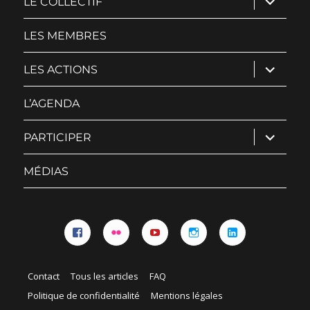
LE COLLECTIF
le
sous-
menu
LES MEMBRES
ouvrir
LES ACTIONS
le
sous-
menu
L’AGENDA
ouvrir
PARTICIPER
le
sous-
menu
MÉDIAS
Facebook
Flickr
YouTube
Instagram
Linkedin
Contact
Tous les articles
FAQ
Politique de confidentialité
Mentions légales