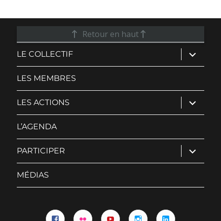
Retour en haut
ouvrir
LE COLLECTIF
le
sous-
menu
LES MEMBRES
ouvrir
LES ACTIONS
le
sous-
menu
L’AGENDA
ouvrir
PARTICIPER
le
sous-
menu
MÉDIAS