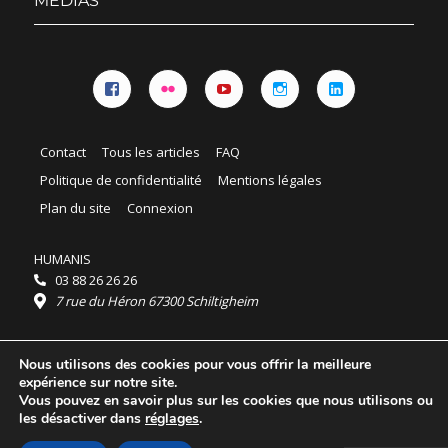
MÉDIAS
Facebook
Flickr
YouTube
Instagram
Linkedin
Contact
Tous les articles
FAQ
Politique de confidentialité
Mentions légales
Plan du site
Connexion
HUMANIS
03 88 26 26 26
7 rue du Héron 67300 Schiltigheim
Horaires :
Nous utilisons des cookies pour vous offrir la meilleure
HUMANIS : du lundi au vendredi 9h - 18h
expérience sur notre site.
Ordidocaz : du lundi au vendredi 8h - 19h
Vous pouvez en savoir plus sur les cookies que nous utilisons ou
© 2025 HUMANIS, tous droits réservés.
les désactiver dans
réglages
.
Licence Creative Commons Attribution 4.0