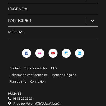
sous-
menu
L’AGENDA
ouvrir
PARTICIPER
le
sous-
menu
MÉDIAS
Facebook
Flickr
YouTube
Instagram
Linkedin
Contact
Tous les articles
FAQ
Politique de confidentialité
Mentions légales
Plan du site
Connexion
HUMANIS
03 88 26 26 26
7 rue du Héron 67300 Schiltigheim