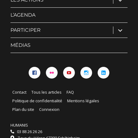
le
sous-
menu
L’AGENDA
ouvrir
PARTICIPER
le
sous-
menu
MÉDIAS
Facebook
Flickr
YouTube
Instagram
Linkedin
Contact
Tous les articles
FAQ
Politique de confidentialité
Mentions légales
Plan du site
Connexion
HUMANIS
03 88 26 26 26
7 rue du Héron 67300 Schiltigheim