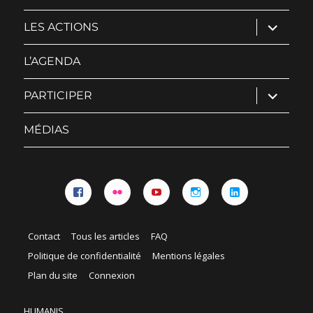
ouvrir
LES ACTIONS
le
sous-
menu
L’AGENDA
ouvrir
PARTICIPER
le
sous-
menu
MÉDIAS
Facebook
Flickr
YouTube
Instagram
Linkedin
Contact
Tous les articles
FAQ
Politique de confidentialité
Mentions légales
Plan du site
Connexion
HUMANIS