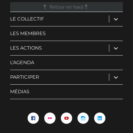
Retour en haut
ouvrir
LE COLLECTIF
le
sous-
menu
LES MEMBRES
ouvrir
LES ACTIONS
le
sous-
menu
L’AGENDA
ouvrir
PARTICIPER
le
sous-
menu
MÉDIAS
Facebook
Flickr
YouTube
Instagram
Linkedin