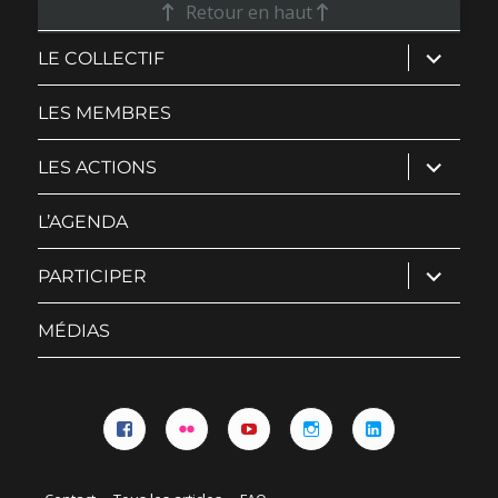
Retour en haut
ouvrir
LE COLLECTIF
le
sous-
menu
LES MEMBRES
ouvrir
LES ACTIONS
le
sous-
menu
L’AGENDA
ouvrir
PARTICIPER
le
sous-
menu
MÉDIAS
Facebook
Flickr
YouTube
Instagram
Linkedin