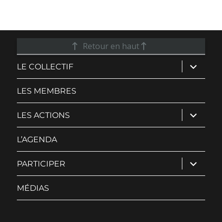
Retour en haut
ouvrir
LE COLLECTIF
le
sous-
menu
LES MEMBRES
ouvrir
LES ACTIONS
le
sous-
menu
L’AGENDA
ouvrir
PARTICIPER
le
sous-
menu
MÉDIAS